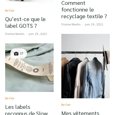
Comment
fonctionne le
Be Fair
recyclage textile ?
Qu’est-ce que le
label GOTS ?
Florine Martin
·
juin 29, 2021
Florine Martin
·
juin 29, 2021
17
Be Fair
Be Fair
Les labels
Mes vêtements
reconnus de Slow