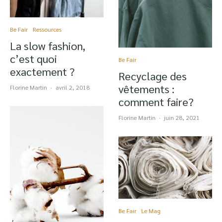
Be Fair
Ressources
La slow fashion,
c’est quoi
Be Fair
exactement ?
Recyclage des
vêtements :
Florine Martin
·
avril 2, 2018
comment faire?
Florine Martin
·
juin 28, 2021
Be Fair
Le Mag