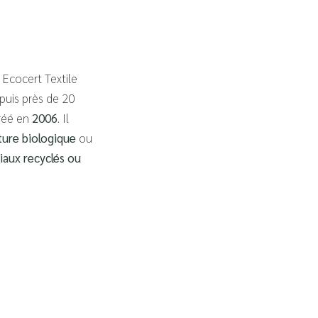
 Ecocert Textile
epuis près de 20
créé en
2006
. Il
lture biologique
ou
iaux recyclés ou