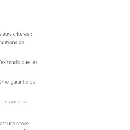
ieurs critères :
nditions de
Tex tandis que les
même garantie de
ement par des
est une chose,