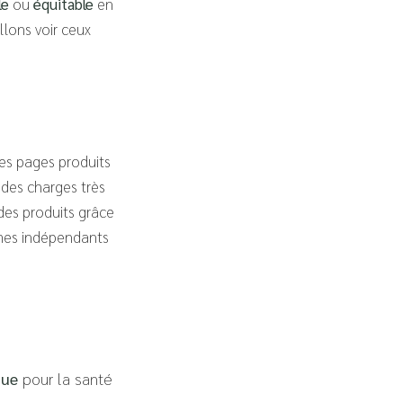
le
ou
équitable
en
llons voir ceux
les pages produits
 des charges très
es produits grâce
smes indépendants
que
pour la santé