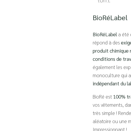
(OIT).
BioRéLabel
BioRéLabel
a été c
répond à des
exig
produit chimique n
conditions de trav
également les expl
monoculture qui ap
indépendant du la
BioRé est
100% tr
vos vêtements, dan
très simple ! Rend
aléatoire ou une 
Impressionnant !