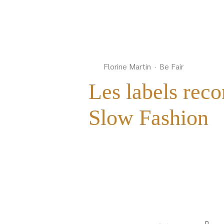
Florine Martin
·
Be Fair
Les labels rec
Slow Fashion
BioRé
B Cor