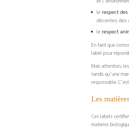
et l’environne
le
respect des
décentes des
le
respect ani
En tant que consom
label pour répond
Mais attention, le
tandis qu’une mar
responsable. C’est
Les matières
Ces labels certifi
matières biologiq