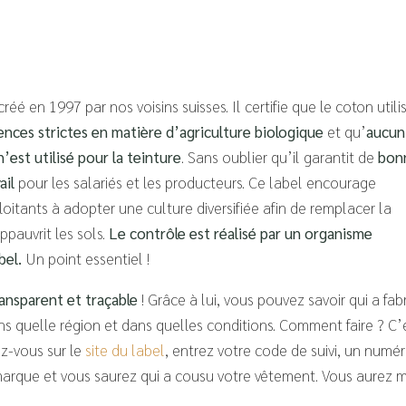
réé en 1997 par nos voisins suisses. Il certifie que le coton utili
ences strictes en matière d’agriculture biologique
et qu’
aucun
’est utilisé pour la teinture
. Sans oublier qu’il garantit de
bon
ail
pour les salariés et les producteurs. Ce label encourage
oitants à adopter une culture diversifiée afin de remplacer la
pauvrit les sols.
Le contrôle est réalisé par un organisme
bel.
Un point essentiel !
ansparent et traçable
! Grâce à lui, vous pouvez savoir qui a fab
s quelle région et dans quelles conditions. Comment faire ? C’
ez-vous sur le
site du label
, entrez votre code de suivi, un numé
marque et vous saurez qui a cousu votre vêtement. Vous aurez 