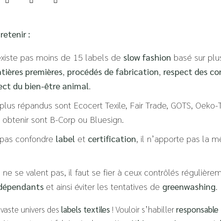
retenir :
l existe pas moins de 15 labels de
slow fashion
basé sur plus
tières premières
,
procédés de fabrication
,
respect des co
pect du bien-être animal
.
 plus répandus sont Ecocert Texile, Fair Trade, GOTS, Oeko-
 à obtenir sont B-Corp ou Bluesign.
 pas confondre
label
et
certification
, il n’apporte pas la 
 ne se valent pas, il faut se fier à ceux contrôlés régulièr
ndépendants
et ainsi éviter les tentatives de
greenwashing
.
 vaste univers des
labels textiles
! Vouloir s’habiller
responsable