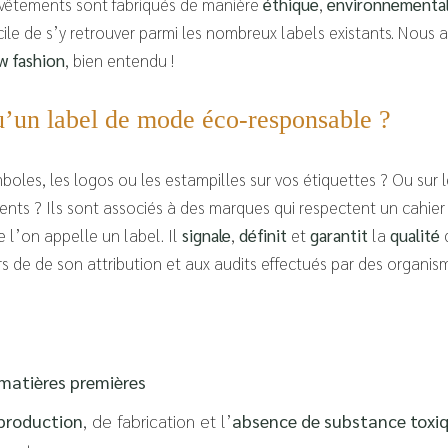
 vêtements sont fabriqués de manière
éthique
,
environnementa
icile de s’y retrouver parmi les nombreux labels existants. Nous a
w fashion
, bien entendu !
u’un label de mode éco-responsable ?
boles, les logos ou les estampilles sur vos étiquettes ? Ou sur 
ents ? Ils sont associés à des marques qui respectent un cahier
e l’on appelle un label. Il
signale
,
définit
et
garantit
la
qualité
d
rs de de son attribution et aux audits effectués par des organi
 matières premières
production
, de fabrication et l’
absence de substance toxi