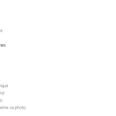
sé
nes
riqué
est
ro
même sa photo.