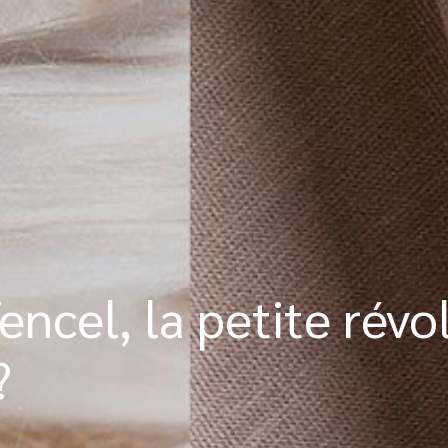
encel, la petite révo
?