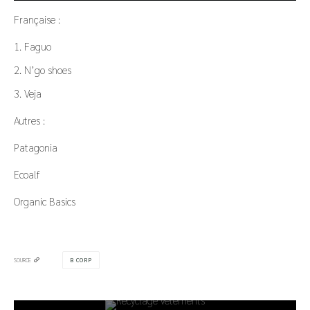
Française :
Faguo
N’go shoes
Veja
Autres :
Patagonia
Ecoalf
Organic Basics
B CORP
SOURCE