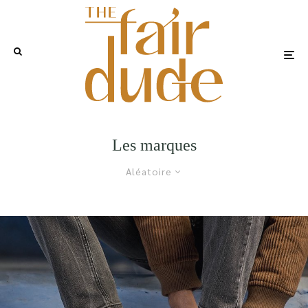
Les marques
Aléatoire