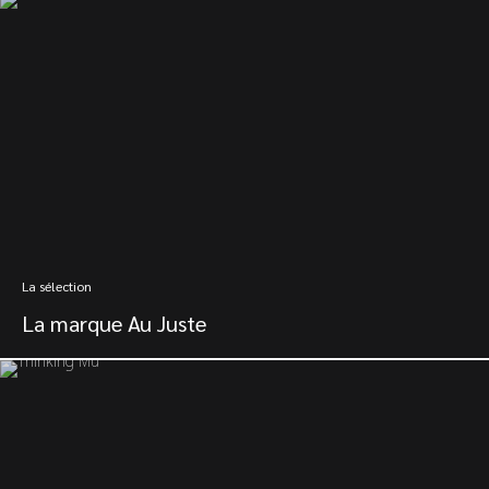
La sélection
La marque Au Juste